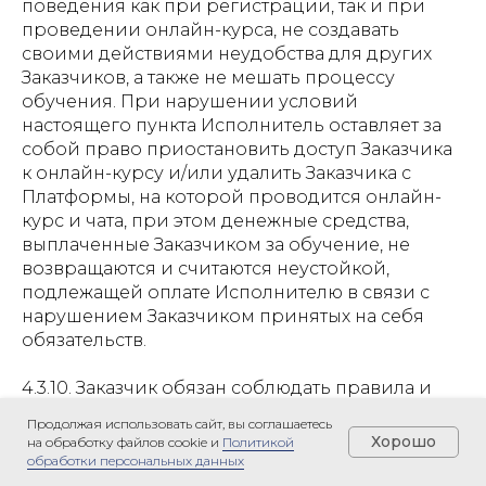
поведения как при регистрации, так и при
проведении онлайн-курса, не создавать
своими действиями неудобства для других
Заказчиков, а также не мешать процессу
обучения. При нарушении условий
настоящего пункта Исполнитель оставляет за
собой право приостановить доступ Заказчика
к онлайн-курсу и/или удалить Заказчика с
Платформы, на которой проводится онлайн-
курс и чата, при этом денежные средства,
выплаченные Заказчиком за обучение, не
возвращаются и считаются неустойкой,
подлежащей оплате Исполнителю в связи с
нарушением Заказчиком принятых на себя
обязательств.
4.3.10. Заказчик обязан соблюдать правила и
механику использования Платформы,
Продолжая использовать сайт, вы соглашаетесь
предусмотренные в личном кабинете
Хорошо
на обработку файлов cookie и
Политикой
Платформы.
обработки персональных данных