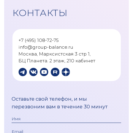
12
Максим Солнцев
35:05
13
Элеонора Захаржевская
48:06