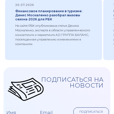
20.07.2026
Финансовое планирование в туризме:
Денис Москаленко разобрал вызовы
сезона-2026 для РБК
ПОДПИСАТЬСЯ
НА СТАТЬИ
На сайте РБК опубликована статья Дениса
Москаленко, эксперта в области управленческого
консалтинга и маркетинга АО ГРУППА БАЛАНС,
посвященная управлению изменениями в
ПОДПИСАТЬСЯ
компаниях.
нажимая на кнопку "Подписаться" вы соглашаетесь
с
политикой обработки персональных данных
нажимая на кнопку "Подписаться" вы даете
согласие на
обработку персональных данных
нажимая на кнопку "Подписаться" вы даете
согласие на
получение рекламных рассылок
отправляя заявку вы даете согласие на
обработку своих персональных данных
Услуга ведения воинского
учета обязательна для: