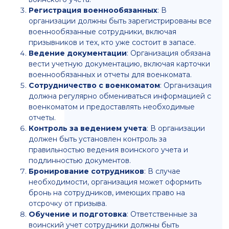
от множества факторов, включая количество
военнообязанных сотрудников и формат работы
организации.
Эти этапы являются основой для организации
воинского учета и помогают обеспечить
соответствие законодательным требованиям
Российской Федерации.
Что вы получите:
Полный комплекс услуг
Взаимодействие с военкоматами
Юридическая поддержка
Сверка сведений
Формирование картотеки
военнообязанных
Информационная поддержка
сотрудников