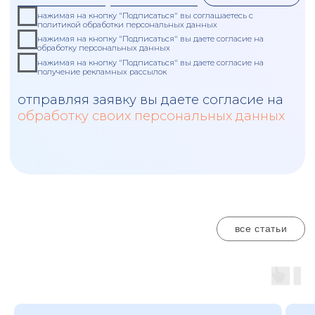
Юридических лиц
Все компании, независимо от формы
собственности.
Индивидуальных предпринимателей
Не обязательно по закону, но на практике
военкоматы могут требовать ведения учета.
Особенно если ИП используют труд
наемных работников.
Сотрудников
Все мужчины-граждане РФ,
проживающие в России и не
освобожденные от воинской
обязанности.
Призывники от 18 до 27 лет (с 1 января
2024 года – до 30 лет).
Освобожденные от призыва и не
проходившие срочную службу.
Отслужившие в армии РФ и зачисленные
в запас.
Закончившие военную кафедру или
военный ВУЗ.
Зачисленные в запас после прохождения
альтернативной военной службы.