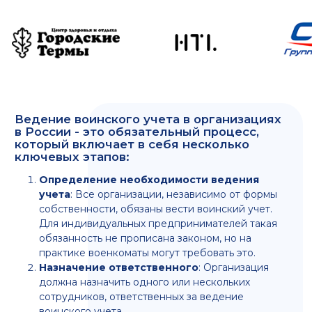
практике военкоматы могут требовать это.
Назначение ответственного
: Организация
должна назначить одного или нескольких
сотрудников, ответственных за ведение
воинского учета.
Регистрация военнообязанных
: В
организации должны быть зарегистрированы все
военнообязанные сотрудники, включая
призывников и тех, кто уже состоит в запасе.
Ведение документации
: Организация обязана
вести учетную документацию, включая карточки
военнообязанных и отчеты для военкомата.
Сотрудничество с военкоматом
: Организация
должна регулярно обмениваться информацией с
военкоматом и предоставлять необходимые
отчеты.
Контроль за ведением учета
: В организации
должен быть установлен контроль за
правильностью ведения воинского учета и
подлинностью документов.
Бронирование сотрудников
: В случае
необходимости, организация может оформить
бронь на сотрудников, имеющих право на
отсрочку от призыва.
Обучение и подготовка
: Ответственные за
воинский учет сотрудники должны быть
обучены и подготовлены к выполнению своих
обязанностей.
Финансовые аспекты
: Стоимость ведения
воинского учета может варьироваться и зависит