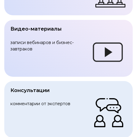
Контакты
УСЛУГИ
Обязательный аудит
Управленческий консалтинг
Оценка активов
DUE DILIGENCE
Услуги по маркетингу
МСФО
АКАДЕМИЯ БАЛАНСА
Статьи
Глоссарий
Видео-материалы
Консультации
© 2025 АО "ГРУППА БАЛАНС"
Политика обработки персональных данных
Оферта