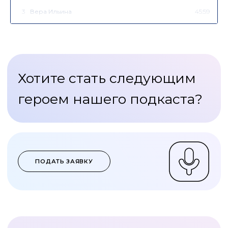
3
Вера Ильина
45:59
4
Денис Москаленко
60:16
5
Ирина Бахарева
57:09
6
Юрий Бычков
55:21
7
Павел Победкин
49:07
8
Витторио Торрембини
35:28
9
Алексей Скорятин
35:25
10
Наталия Забавина
42:46
11
Максим Солнцев
35:05