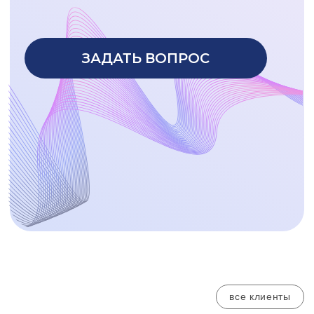
все клиенты
Ведение воинского учета в организациях
в России - это обязательный процесс,
который включает в себя несколько
ключевых этапов:
Определение необходимости ведения
учета
: Все организации, независимо от формы
собственности, обязаны вести воинский учет.
Для индивидуальных предпринимателей такая
обязанность не прописана законом, но на