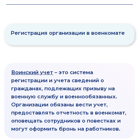
БАЛАНС
ДЛЯ БИЗНЕСА
|
Знакомим с героями нашего времени.
В нашем понимании герои
– это те,
кто создают и развивают бизнес,
организуют рабочие места, задают
новые тенденции, выводят
российские товары на
международные рынки, тем самым
способствуют развитию страны в
целом.