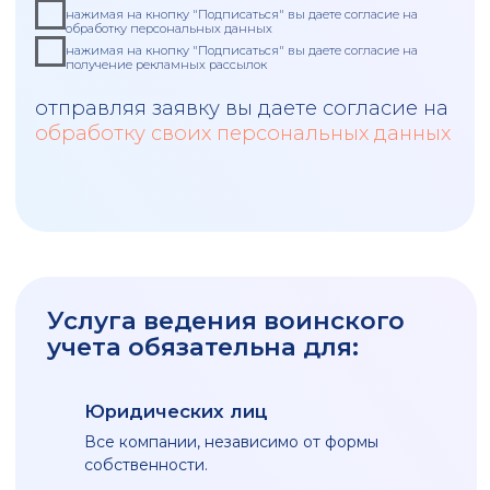
33 года
безупречной репутации
3000+
1250+
проектов
клиентов
НУЖНА КОНСУЛЬТАЦИЯ?