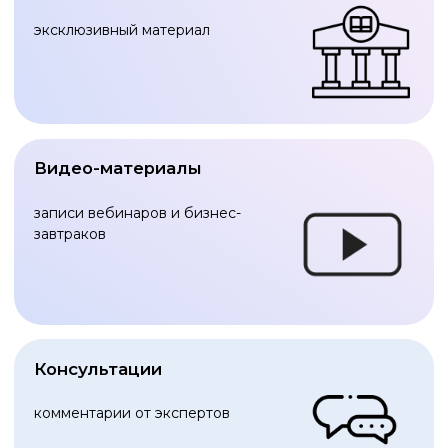
нажимая на кнопку "Консультация" вы
соглашаетесь
с политикой обработки
персональных данных
нажимая на кнопку "Консультация" вы даете
согласие на обработку персональных данных
нажимая на кнопку "Консультация" вы даете
согласие на получение рекламных рассылок
КОНСУЛЬТАЦИЯ
ГЛАВНАЯ
МЕРОПРИЯТИЯ
Вебинары
О компании
Бизнес-завтраки
Услуги
Мероприятия
Новости
Академия
Контакты