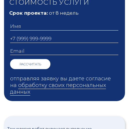
БАЛАНС
ДЛЯ БИЗНЕСА
|
Знакомим с героями нашего времени.
В нашем понимании герои
– это те,
кто создают и развивают бизнес,
организуют рабочие места, задают
новые тенденции, выводят
российские товары на
международные рынки, тем самым
способствуют развитию страны в
целом.