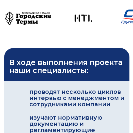
изучают нормативную
документацию и
регламентирующие
документы
привлекают к разработке
целевых процессов и
моделей отраслевых
экспертов
проектируют процессы по
современным методологиям
и нотациям, в том числе с
применением
специализированного ПО
для моделирования и
анализа эффективности
процессов
подробнее
Новости
все новости