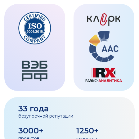
Технология работ включает выполнение
последовательных этапов, в рамках которых
выполняются логически и методологически
взаимосвязанные работы:
1. Диагностика существующей системы управления
2. Описание и анализ операционной модели и
бизнес-процессов компании
3. Разработка рекомендаций по оптимизации
процессов и целевой операционной модели
компании
Эксперты
все эксперты