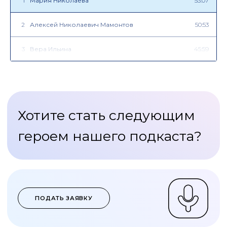
1
Мария Николаева
53:07
2
Алексей Николаевич Мамонтов
50:53
3
Вера Ильина
45:59
4
Денис Москаленко
60:16
5
Ирина Бахарева
57:09
6
Юрий Бычков
55:21
7
Павел Победкин
49:07
8
Витторио Торрембини
35:28
9
Алексей Скорятин
35:25
10
Наталия Забавина
42:46