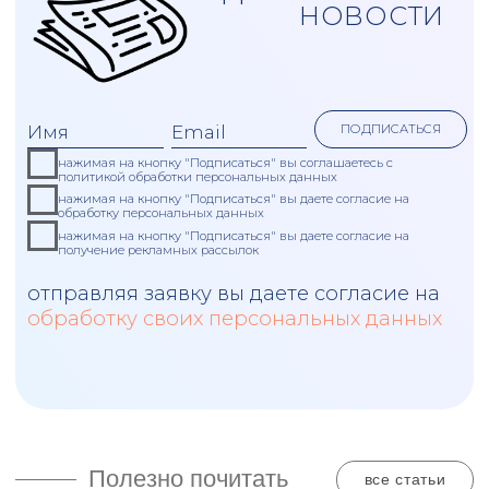
процессную модель компании), нацеленную на
выполнение стратегических целей и задач
организации.
По результатам работ:
описывается текущая система управления
и процессов компании
на основе анализа существующей
системы, бенчмаркинга и изучения
отраслевых практик формируется
перечень мероприятий по оптимизации
разрабатываются рекомендации по
оптимизации или трансформации
операционной и процессной модели
компании
Когда актуальны работы: