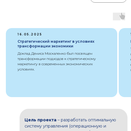
необходимо систематизировать
подходы к управлению бизнесом
необходимо повысить
эффективность работы
16.05.2025
структурных и функциональных
подразделений
Стратегический маркетинг в условиях
трансформации экономики
необходимо подготовить
Доклад Дениса Москаленко был посвящен
процессы компании к
автоматизации, в том числе
трансформации подходов к стратегическому
сформировать функциональные
маркетингу в современных экономических
требования к системам
условиях.
автоматизации
компания стоит на стадии
перехода от ручного управления к
профессиональному менеджменту
поставлены задачи по
масштабированию бизнеса
участников судебных споров по
ценным бумагам