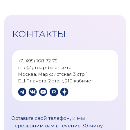
11
Максим Солнцев
35:05
12
Максим Солнцев
35:05
13
Элеонора Захаржевская
48:06