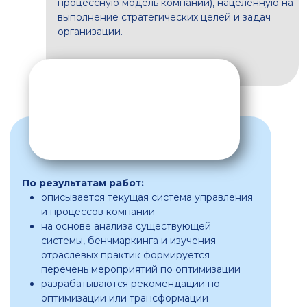
33 года
безупречной репутации
3000+
1250+
проектов
клиентов