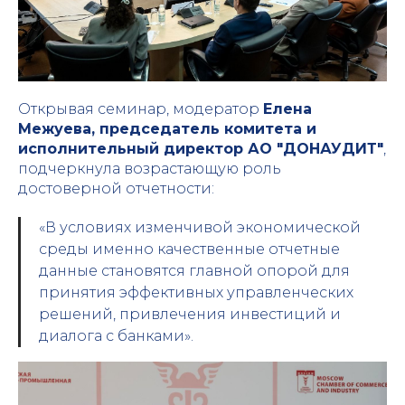
Открывая семинар, модератор
Елена
Межуева, председатель комитета и
исполнительный директор АО "ДОНАУДИТ"
,
подчеркнула возрастающую роль
достоверной отчетности:
«В условиях изменчивой экономической
среды именно качественные отчетные
данные становятся главной опорой для
принятия эффективных управленческих
решений, привлечения инвестиций и
диалога с банками».