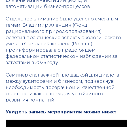
для анализа инвестиций (ROIC) и
автоматизации бизнес-процессов.
Отдельное внимание было уделено смежным
темам: Владимир Аленцин (Фонд
рационального природопользования)
осветил практические аспекты экологического
учета, а Светлана Яковлева (Росстат)
проинформировала о предстоящем
федеральном статистическом наблюдении за
затратами в 2026 году.
Семинар стал важной площадкой для диалога
между аудиторами и бизнесом
, подчеркнув
необходимость прозрачной и качественной
отчетности как основы для устойчивого
развития компаний.
Увидеть запись мероприятия можно ниже: