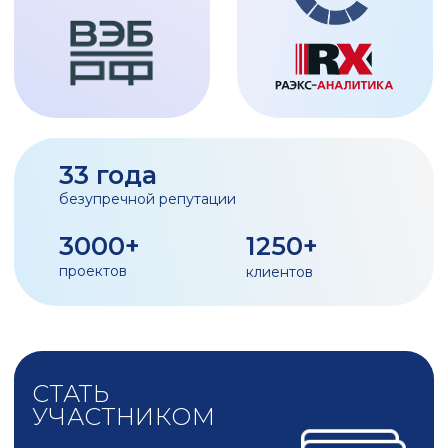
Модератор мероприятия
Елена
Межуева
Исполнительный директор
АО "ДОНАУДИТ"
Спикеры
Александр
Никита
Крутов
Переверзев
Вице-президент МТПП
Эксперт в области
финансирования
туристических проектов