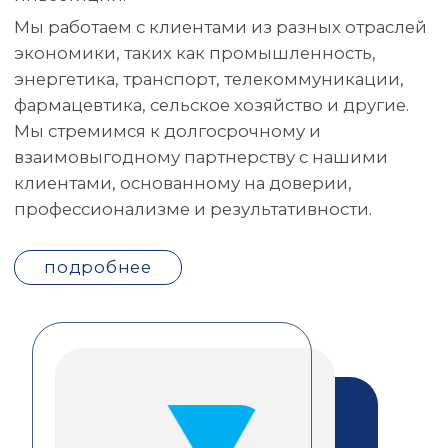
безупречной репутации
3000+
1250+
проектов
клиентов
СТАТЬ
УЧАСТНИКОМ
регистрация завершена
Программа мероприятия
19:00 – 20:30
Деловая программа: