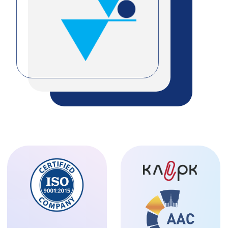
Поддержка бизнеса от МТПП —
Александр
Крутов
, МТПП;
Развитие туризма. Возможности получения
финансирования —
Никита Переверзев
,
Банк ДОМ.РФ;
Загородная земля — как объект инвестиций
—
Никита Бушуев
, bushuev.pro;
Обзор банковского сектора. Трансграничные
платежи —
Вячеслав Андрюшкин
, СДМ-
Банк;
Повышение эффективности бизнеса —
антимонопольные инструменты —
Сергей
Толстобров
, Enforce Law Company;
ЗПИФ и личные фонды как инструменты
управления бизнесом и частным капиталом
—
Елена Часовских,
УК «ПРОМСВЯЗЬ»;
Защита активов. Субсидиарная
ответственность —
Юлия Петрова
, INSIGHT
advocates.
Нетворкинг в формате «Найди интересного
собеседника или делового партнера»