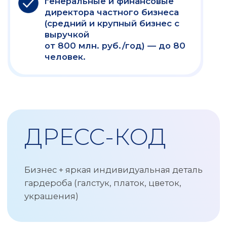
возможностями, эффективностью и
инновациями, стабильностью и развитием.
Мы оказываем услуги более 30 лет.
Основными направлениям является аудит,
оценка, управленческий консалтинг, Due
Diligence (Дью дилидженс), финансы и
инвестиции.
Мы работаем с клиентами из разных отраслей
экономики, таких как промышленность,
энергетика, транспорт, телекоммуникации,
фармацевтика, сельское хозяйство и другие.
Мы стремимся к долгосрочному и
взаимовыгодному партнерству с нашими
клиентами, основанному на доверии,
профессионализме и результативности.
подробнее