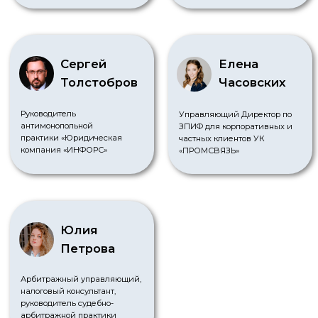
Оценка активов
DUE DILIGENCE
Услуги по маркетингу
МСФО
АКАДЕМИЯ БАЛАНСА
Статьи
Глоссарий
Видео-материалы
Консультации
© 2025 АО "ГРУППА БАЛАНС"
Политика обработки персональных данных
Оферта