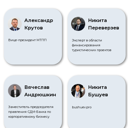
нажимая на кнопку "Консультация" вы даете
согласие на обработку персональных данных
нажимая на кнопку "Консультация" вы даете
согласие на получение рекламных рассылок
КОНСУЛЬТАЦИЯ
ГЛАВНАЯ
МЕРОПРИЯТИЯ
Вебинары
О компании
Бизнес-завтраки
Услуги
Мероприятия
Новости
Академия
Контакты
УСЛУГИ
Обязательный аудит
Управленческий консалтинг