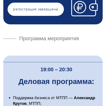
Вячеслав
Никита
Андрюшкин
Бушуев
Заместитель председателя
bushuev.pro
правления СДМ-Банка по
корпоративному бизнесу
Сергей
Елена
Толстобров
Часовских
Руководитель
Управляющий Директор по
антимонопольной
ЗПИФ для корпоративных и
практики «Юридическая
частных клиентов УК
компания «ИНФОРС»
«ПРОМСВЯЗЬ»
Юлия
Петрова
Арбитражный управляющий,
налоговый консультант,
руководитель судебно-
арбитражной практики