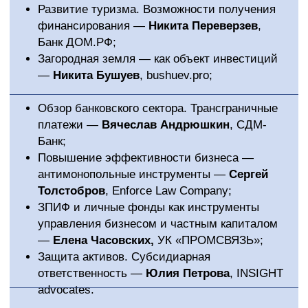
INSIGHT advocates.
Организатор
Комитет МТПП по
вопросам финансово –
хозяйственной
деятельности и практики
бухгалтерского учёта
Партнеры