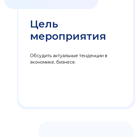
Программа:
18:00 – 19:00
– сбор гостей
19:00 – 20:30
– деловая программа
20:30 – 22:00
– фуршет, знакомство
гостей, общение
Кому будет полезно
посетить:
собственники
генеральные и финансовые
директора частного бизнеса
(средний и крупный бизнес с
выручкой