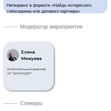
КОНТАКТЫ
+7 (495) 108-72-75
info@group-balance.ru
Москва, Марксистская 3 стр 1,
БЦ Планета. 2 этаж, 210 кабинет
Оставьте свой телефон, и мы
перезвоним вам в течение 30 минут
+7
нажимая на кнопку "Консультация" вы
соглашаетесь
с политикой обработки
персональных данных