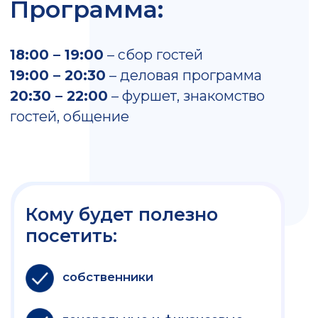
от 800 млн. руб./год) — до 80
человек.
ДРЕСС-КОД
Бизнес + яркая индивидуальная деталь
гардероба (галстук, платок, цветок,
украшения)
Об организаторе
подробнее
ГРУППА БАЛАНС
Помогаем среднему и крупному бизнесу
находить баланс между рисками и