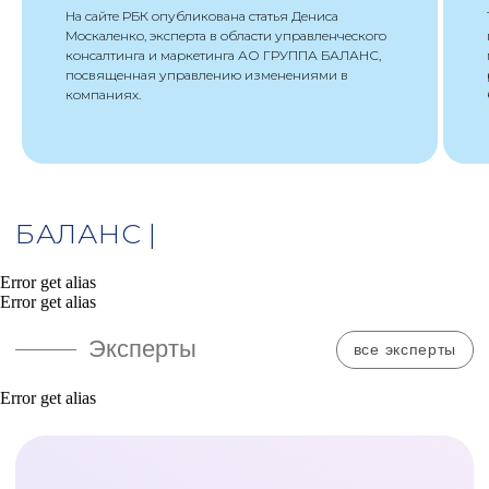
На сайте РБК опубликована статья Дениса
нажимая на кнопку "Консультация" вы даете
Москаленко, эксперта в области управленческого
согласие на обработку персональных данных
консалтинга и маркетинга АО ГРУППА БАЛАНС,
нажимая на кнопку "Консультация" вы даете
посвященная управлению изменениями в
согласие на получение рекламных рассылок
компаниях.
КОНСУЛЬТАЦИЯ
Error get alias
ГЛАВНАЯ
МЕРОПРИЯТИЯ
Error get alias
Вебинары
О компании
Бизнес-завтраки
Услуги
Мероприятия
Новости
Академия
Error get alias
Контакты
УСЛУГИ
Обязательный аудит
Управленческий консалтинг