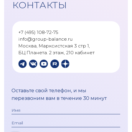
Оценка активов
DUE DILIGENCE
Услуги по маркетингу
МСФО
АКАДЕМИЯ БАЛАНСА
Статьи
Глоссарий
Видео-материалы
Консультации
© 2025 АО "ГРУППА БАЛАНС"
Политика обработки персональных данных
Оферта