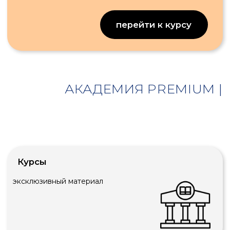
записи вебинаров и бизнес-
завтраков
Консультации
две
БЕСПЛАТНЫЕ
консультации с экспертом
Чек-листы
инструкции и чек-листы
Новости
все новости