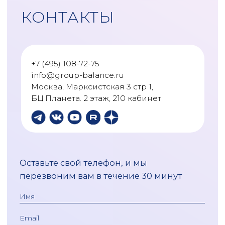
13
Элеонора Захаржевская
48:06