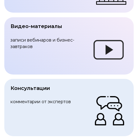
новые тенденции, выводят
российские товары на
международные рынки, тем самым
способствуют развитию страны в
целом.