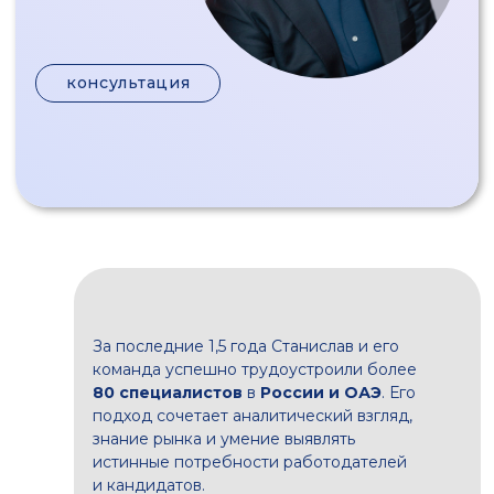
За последние 1,5 года Станислав и его
команда успешно трудоустроили более
80 специалистов
в
России и ОАЭ
. Его
подход сочетает аналитический взгляд,
знание рынка и умение выявлять
истинные потребности работодателей
и кандидатов.
Опыт
Станислав специализируется на поиске
руководителей высшего и среднего звена, а
также точечном хэдхантинге редких
специалистов. Обладая более чем
20-летним
опытом
работы в крупных компаниях на